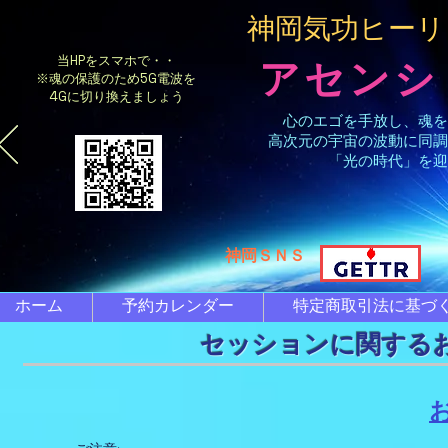
​神岡気功ヒー
当HPをスマホで・・
アセンシ
※魂の保護のため5G電波を
4Gに切り換えましょう
心のエゴを手放し、魂を
高次元の宇宙の波動に同調
「光の時代」を迎
​神岡ＳＮＳ
ホーム
予約カレンダー
特定商取引法に基づ
​セッションに関する