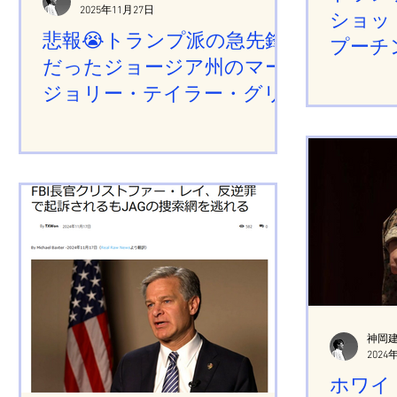
2025年11月27日
ショッ
悲報😭トランプ派の急先鋒
プーチ
だったジョージア州のマー
ジョリー・テイラー・グリ
ーン下院議員が引退表明！
(*ﾟДﾟ)
神岡
2024
ホワイ