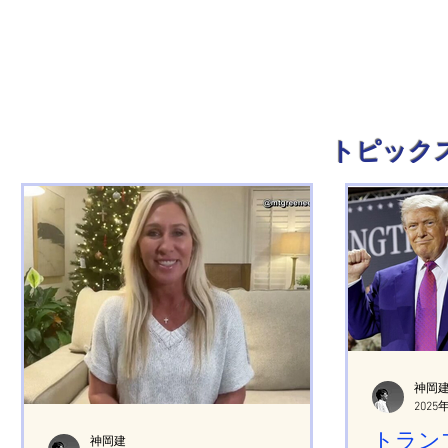
トピック
神岡
2025
トランプ
神岡建