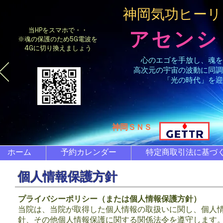
​神岡気功ヒー
当HPをスマホで・・
アセンシ
※魂の保護のため5G電波を
4Gに切り換えましょう
心のエゴを手放し、魂を
高次元の宇宙の波動に同調
「光の時代」を迎
​神岡ＳＮＳ
ホーム
予約カレンダー
特定商取引法に基づ
​個人情報保護方針
プライバシーポリシー（または個人情報保護方針）
当院は、当院が取得した個人情報の取扱いに関し、個人
針、その他個人情報保護に関する関係法令を遵守します