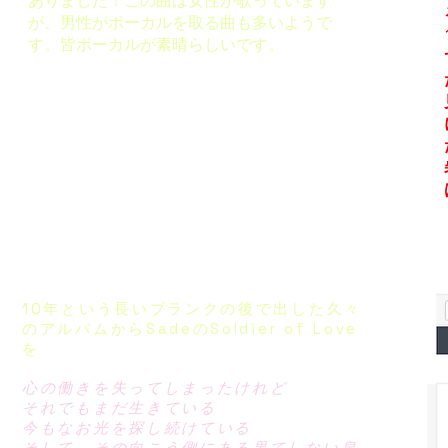
ありました！この曲は女性が歌っています
が、男性がボーカルを取る曲も多いようで
す。皆ボーカルが素晴らしいです。
10年という長いブランクの後で出した久々
のアルバムからSadeのSoldier of Love
を
心の働きを失ってしまったけれど
それでもまだ生きている
今もなお光を探し続けている
そして、その向こう側にある果てしない泉