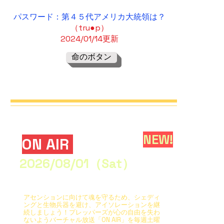
パスワード：第４５代アメリ
カ大統領
は？
（tru●p）
2024/01/14更新
命のボタン
NEW!
ON AIR
2026/08/01（Sat）
アセンションに向けて魂を守るため、シェディ
ングと生物兵器を避け、アイソレーションを継
続しましょう！プレッパーズが心の自由を失わ
ないようバーチャル放送「ON AIR」を毎週土曜