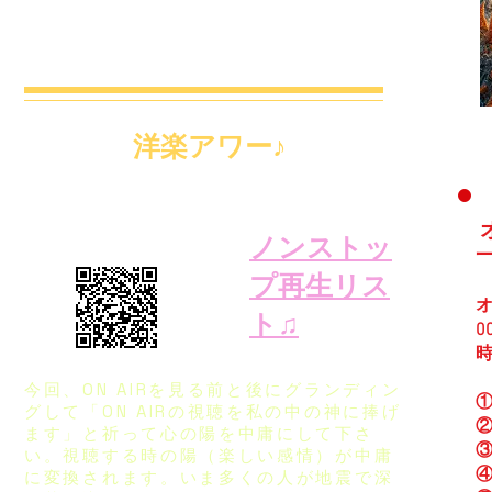
洋楽アワー♪
ON AIR Annex Channel
ノンストッ
プ再生リス
オ
ト♫
今回、ON AIRを見る前と後にグランディン
①
グして「ON AIRの視聴を私の中の神に捧げ
②
ます」と祈って心の陽を中庸にして下さ
い。視聴する時の陽（楽しい感情）が中庸
に変換されます。いま多くの人が地震で深