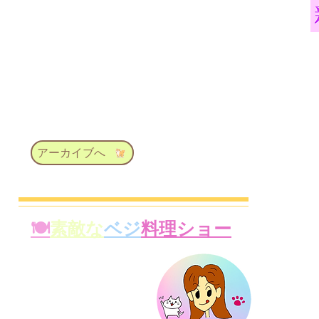
アーカイブへ
🍽
素敵な
ベジ
料理ショー