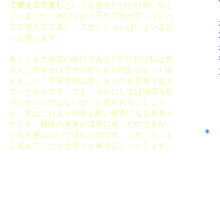
て替え立て直し
という言葉をたびたび思い出し
ていました。出口なおと王仁三郎が言っていた
立て替え立て直し、アセンションはいよいよ近
いと感じます。
奇しくも大地震の前日である7月27日に私は皆
さんに声をかけて光の祈りを108回×2セット唱
えました。宇宙空間に悪しきものを霊視で捉え
ていたからです。
でも、それにしては地震を防
げなかったではないか？と思われるでしょう
か。実はこれより何倍も酷い被害になる未来シ
ナリオ、極陰の未来が濃厚に有ったのですが、
それを選ばないで済んだのです。これでも。も
し選んでいたらと思うと本当にゾッとします。