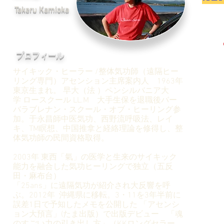
Takeru Kamioka
プロフィール​
サイキック・ヒーラー /整体気功師（遠隔ヒー
リング専門）​アセンション主席案内人 1963年
東京生まれ。 早大（法 ）
ペンシルバニア大
学
ロースクール LL.M
大手生保を退職後バー
バラブレナン・スクール・オブ・ヒーリング参
加。
于永昌師中医気功、西野流呼吸法、レイ
キ、TM瞑想、中国推拿と経絡理論を修得し、整
体気功師の民間資格取得。
2003年 東西「氣」の医学と生来のサイキック
能力を融合した気功ヒーリングで独立（五反
田・麻布台）
「25ans」
に遠隔
気功
が紹介され
大反響を
呼
ぶ。
2012年 沖縄県に移転。3・11を3年半
前に
誤差1日で予知したメモを公
開した
「アセンシ
ョ
ン大預言」(
たま出版）で
出版デビュー
「魂