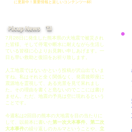
に更新中！重要情報と楽しいコンテンツ一杯!​
​Picup News 📶
​7月28日に発生した熊本県の大地震で被災され
た皆様、そして停電や断水に耐えながら生活し
ている皆様に心よりお見舞い申しあげます。一
日も早い救助と復旧をお祈り致します。
人工地震ではないかという投稿が沢山出ていま
すね。私はそれと全く関係なく、発震後即座に
震源地を霊視して、ある光景を見て呆れまし
た。その理由を書くと危ないのでここには書け
ません。ただ、地震の予兆は空に現れるという
ことです。
今週私は2回目の熊本の大地震を目の当たりに
して、以前本に書いた
第一次大本事件、第二次
大本事件
の繰り返しのカルマということや、
立