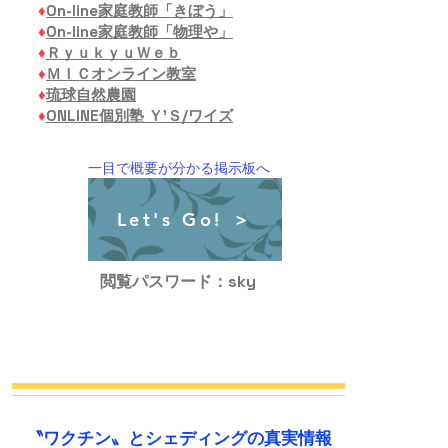
♦
On-line家庭教師「きぼう」
♦
On-line家庭教師「物理や」
♦
ＲｙｕｋｙｕＷｅｂ
♦
ＭＩＣオンライン教室
♦
琉球自然農園
♦
ONLINE個別塾 Ｙ’Ｓ/ワイズ
​一目で概要が分かる掲示板へ
Let's Go! ＞
閲覧パスワード：sky
〝ワクチン〟とシェディングの真実情報​