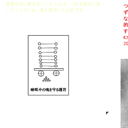
悪夢や恐い夢を見てしまう人は、これを枕元に置
つ
いてくださいね。私が受信したお札です。
ず
な
的
す

2