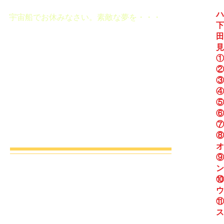
ハ
宇宙船でお休みなさい。素敵な夢を・・・
下
田
見
①
②
③
④
⑤
⑥
⑦
⑧
オ
⑨
ン
ON AIR Annex Channel
⑩
ウ
⑪
ス