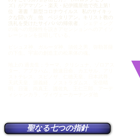
のすごい力の引き出し方」（KKロングセラー
ズ）
が
アマゾン・楽天・紀伊國屋他で売上第1
位
著書「新型コロナウイルス 私のサイキ
ッ
クな闘い方」他 ベジタリアン。キリスト教の
洗礼を受けたサイババの帰依者
。シェディング
の魂への危険性を説きアセンションへのアイソ
レーションを提唱している。
ビシュヌ神、ガルーダ神、須佐之男、弥勒菩薩
の下生。宇宙の創造主の松果体の魂。
地上の 過去生；ラーマ、クリシュナ、ゾロアス
ター、アブラハム、饒速日命、カエサル、アリ
ストテレス、スピノザ、仁徳天皇、日本武尊、
天武天皇、源義経、ノストラダムス、安倍晴
明、日蓮、尚真王、護佐丸、王仁三郎、アーデ
ィシャンカラ、ヴィヴェーカーナンダ他
聖なる七つの指針