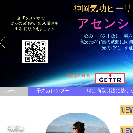
​神岡気功ヒー
当HPをスマホで・・
アセンシ
※魂の保護のため5G電波を
4Gに切り換えましょう
心のエゴを手放し、魂を
高次元の宇宙の波動に同調
「光の時代」を迎
​神岡ＳＮＳ
ホーム
予約カレンダー
特定商取引法に基づ
NE
​神岡 建
NE