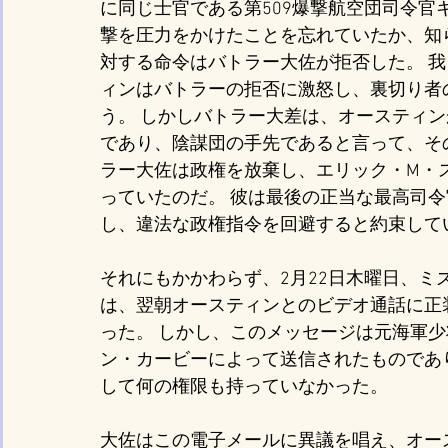
に同じ士官である第509爆撃航空団司令官
撃を圧力をかけたことを忘れていたか、知らさ
対する命令はバトラー大佐が拒否した。 
ィンはバトラーの拒否に激怒し、裏切り者
う。 しかしバトラー大差は、オースティ
であり、陰謀団の手先であると言って、そ
ラー大佐は政権を放棄し、エリック・M・
っていたのだ。 彼は最後の正当な最高司
し、違法な政権指令を回避すると約束して
それにもかかわらず、2月22日木曜日、
は、翌朝オースティンとのビデオ通話に正
った。 しかし、このメッセージは元海軍
ン・カービーによって送信されたものであ
して何の権限も持っていなかった。
大佐はこの電子メールに異議を唱え、オー