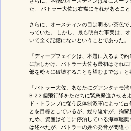
さらに、本物のオースティンは常にスーツ
た。 バトラー大佐は右襟にそれがあるこ
さらに、オースティンの目は明るい茶色で
っていた。 しかし、最も明白な事実は、
いて全く記憶にないということであった。
「ディープフェイクは、本題に入るまで約
に話しかけ、バトラー大佐も最初はそれに同
部を粉々に破壊することを望むまでは」と
「バトラー大佐、あなたにグアンタナモ湾
B-2 2 個飛行隊をただちに緊急発進させる
ド・トランプに従う反体制派軍によって占
とを目標としているが、繰り返すが、拘留
ため、資産はそこに停泊している海軍艦艇
は述べたが、バトラーの姓の発音が間違っ