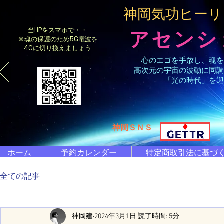
​神岡気功ヒー
当HPをスマホで・・
アセンシ
※魂の保護のため5G電波を
4Gに切り換えましょう
心のエゴを手放し、魂を
高次元の宇宙の波動に同調
「光の時代」を迎
​神岡ＳＮＳ
ホーム
予約カレンダー
特定商取引法に基づ
全ての記事
神岡建
2024年3月1日
読了時間: 5分