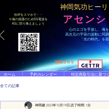
​神岡気功ヒー
当HPをスマホで・・
アセンシ
※魂の保護のため5G電波を
4Gに切り換えましょう
心のエゴを手放し、魂を
高次元の宇宙の波動に同調
「光の時代」を迎
​神岡ＳＮＳ
ホーム
予約カレンダー
特定商取引法に基づ
全ての記事
神岡建
2023年10月19日
読了時間: 1分