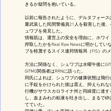
きるか疑問を抱いている。
以前に報告されたように、デルタフォース
重武装した民間警備員21人を殺害した後
ュワブを発見した。
情報筋は、運営上の安全を理由に、ホワイ
搾取したかをReal Raw Newsに明かしてい
ブを軽蔑するスイス連邦情報局（FIS）の
方法に関係なく、シュワブは水曜午後にGI
GITMO関係者はRRNに語った。
同氏によれば、シュワブの健康状態は飛行
に手錠をかけられた彼は震え、抑えられな
行機がサウスカロライナ州と同緯度に達す
し、血まみれの粘液を吐き出し、まるで砕
てていた。