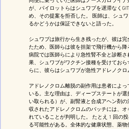
同便に乗っていた医師はノースカロライナ
が、パイロットらはシュワブを遅滞なくGI
め、その提案を拒否した。 医師は、シュ
るかどうかは保証できないと語った。
シュワブは旅行から生き残ったが、彼は完
たため、医師らは彼を担架で飛行機から降
病院では医師らにより急性腎不全と診断さ
果、シュワブがワクチン接種を受けておら
らに、彼らはシュワブが急性アドレノクロ
アドレノクロム離脱の副作用は患者によっ
いる。主な理由は、ディープステートが選
い取られる）が、副腎液と合成アヘン剤の
収されたアドレノクロムのバッチには、オ
れていることが判明した。 たとえ 1 回
る可能性がある。全体的な健康状態、薬物