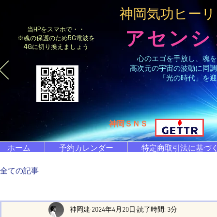
​神岡気功ヒー
当HPをスマホで・・
アセンシ
※魂の保護のため5G電波を
4Gに切り換えましょう
心のエゴを手放し、魂を
高次元の宇宙の波動に同調
「光の時代」を迎
​神岡ＳＮＳ
ホーム
予約カレンダー
特定商取引法に基づ
全ての記事
神岡建
2024年4月20日
読了時間: 3分