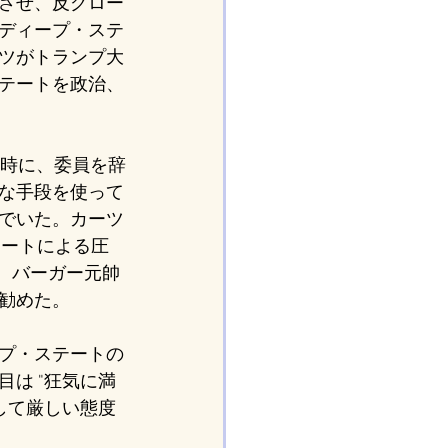
させ、反グロー
ディープ・ステ
ツがトランプ大
テートを政治、
る時に、委員を辞
な手段を使って
でいた。カーツ
テートによる圧
、バーガー元帥
勧めた。
プ・ステートの
は "狂気に満
して厳しい態度