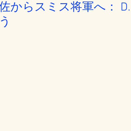
佐からスミス将軍へ： D.
う