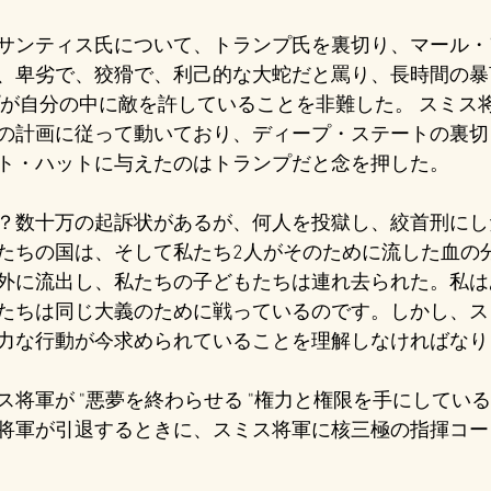
サンティス氏について、トランプ氏を裏切り、マール・
、卑劣で、狡猾で、利己的な大蛇だと罵り、長時間の暴
プが自分の中に敵を許していることを非難した。 スミス
の計画に従って動いており、ディープ・ステートの裏切
ト・ハットに与えたのはトランプだと念を押した。
？数十万の起訴状があるが、何人を投獄し、絞首刑にし
たちの国は、そして私たち2人がそのために流した血の
外に流出し、私たちの子どもたちは連れ去られた。私は
たちは同じ大義のために戦っているのです。しかし、ス
力な行動が今求められていることを理解しなければなり
ス将軍が "悪夢を終わらせる "権力と権限を手にしてい
将軍が引退するときに、スミス将軍に核三極の指揮コー