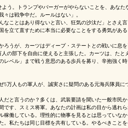
光らせよう。トランプやバーガーがやらないことを、あなた
我々は戦争中だ。ルールはない」。
んなことはあり得ないと言い、狂気の沙汰だ」とさえ言
国を立て直すために本当に必要なことをする勇気がある
かろうが、カーツはディープ・ステートとの戦いに息を
万人の部下を自由に使えると主張した。カーツは、たと
のレベル」まで戦う意思のある歩兵を募り、辛抱強く時
ぜ5万人もの軍人が、誠実さに疑問のある元海兵隊員に
人だと言うのか？多くは、武装要請を聞いた一般市民か
間です、スミス将軍。あなたの計画は私の目から逃れら
ル稼働している。理性的に物事を見るとは思っていなか
た。私たちは同じ目標を共有している。やるべきことを