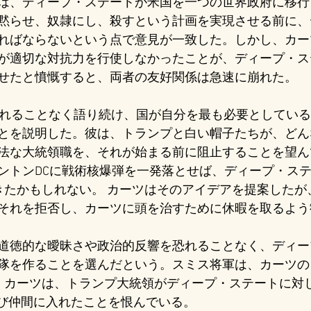
は、ディープ・ステートが米国を一つの世界政府に移行
黙らせ、奴隷にし、殺すという計画を実現させる前に、
ればならないという点で意見が一致した。しかし、カー
が適切な対抗力を行使しなかったことが、ディープ・ス
せたと憤慨すると、両者の友好関係は急速に崩れた。
切れることなく語り続け、国が自分を最も必要としてい
とを説明した。彼は、トランプと白い帽子たちが、どん
法な大統領職を、それが始まる前に阻止することを望ん
ントンDCに戦術核爆弾を一発落とせば、ディープ・ス
きたかもしれない。 カーツはそのアイデアを提案したが
それを拒否し、カーツに頭を治すために休暇を取るよう
道徳的な曖昧さや政治的反響を恐れることなく、ディー
隊を作ることを選んだという。スミス将軍は、カーツの目
た。カーツは、トランプ大統領がディープ・ステートに対
再び仲間に入れたことを恨んでいる。