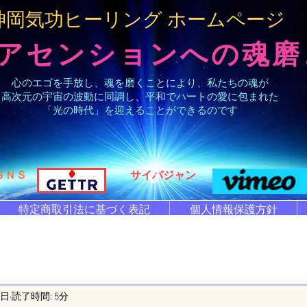
​神岡気功ヒーリング
​
ホームページ
アセンションへの魂磨
心のエゴを手放し、魂を磨くことにより、私たちの魂が
高次元の宇宙の波動に同調し、平和でハートの愛に包まれた
「光の時代」を迎えることができるのです
ＳＮＳ
​サイバジャン
特定商取引法に基づく表記
個人情報保護方針
0日
読了時間: 5分