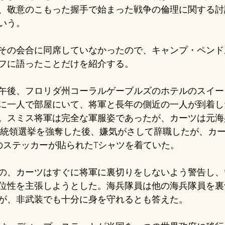
、敬意のこもった握手で始まった戦争の倫理に関する討
いう。
その会合に同席していなかったので、キャンプ・ペンド
フに語ったことだけを紹介する。
午後、フロリダ州コーラルゲーブルズのホテルのスイー
に一人で部屋にいて、将軍と長年の側近の一人が到着し
。スミス将軍は完全な軍服姿であったが、カーツは元海
の大統領選挙を強奪した後、嫌気がさして辞職したが、カ
Biden "のステッカーが貼られたTシャツを着ていた。
の、カーツはすぐに将軍に裏切りをしないよう警告し、
位性を主張しようとした。海兵隊員は他の海兵隊員を裏
が、非武装でも十分に身を守れるとも答えた。