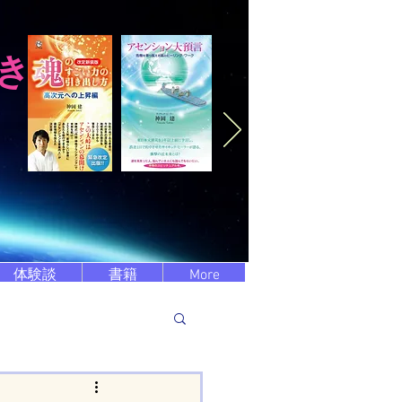
き
体験談
書籍
More