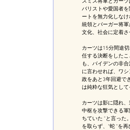
スミス将軍とカーツ
バリストや愛国者を
ートを無力化しなけ
統領とバーガー将軍
文化、社会に定着さ
カーツは15分間途
任する決断をしたこ
も、バイデンの非合
に言わせれば、ワシ
政をあと3年回避で
は純粋な狂気として
カーツは影に隠れ、
中枢を攻撃できる軍
ちていた "と言っ
を取らず、"蛇 "を