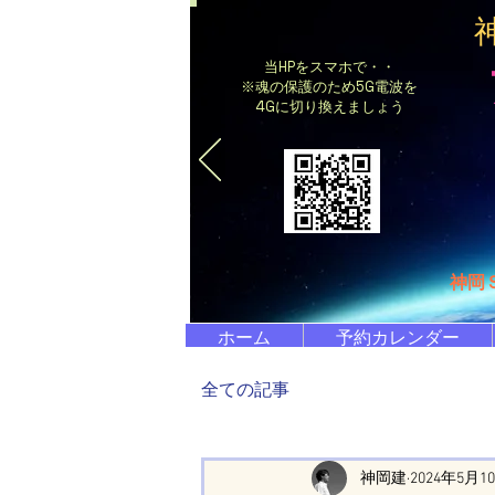
当HPをスマホで・・
※魂の保護のため5G電波を
4Gに切り換えましょう
​神岡
ホーム
予約カレンダー
全ての記事
神岡建
2024年5月1